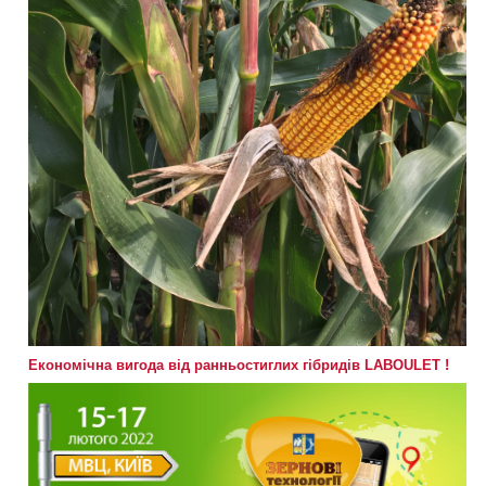
Економічна вигода від ранньостиглих гібридів LABOULET !