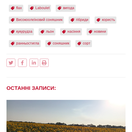
flax
Laboulet
вигода
Високоолеїновий соняшник
гібриди
користь
кукурудза
льон
насіння
новини
ранньостигла
соняшник
сорт
ОСТАННІ ЗАПИСИ: